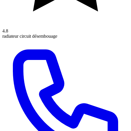
4.8
radiateur
circuit
désembouage