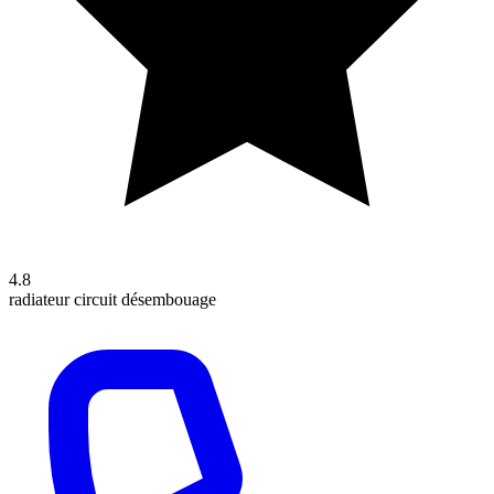
4.8
radiateur
circuit
désembouage