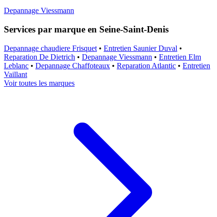
Depannage Viessmann
Services par marque en Seine-Saint-Denis
Depannage chaudiere Frisquet
•
Entretien Saunier Duval
•
Reparation De Dietrich
•
Depannage Viessmann
•
Entretien Elm
Leblanc
•
Depannage Chaffoteaux
•
Reparation Atlantic
•
Entretien
Vaillant
Voir toutes les marques