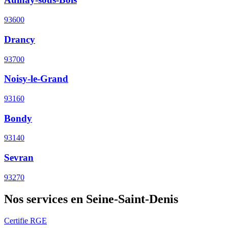
93600
Drancy
93700
Noisy-le-Grand
93160
Bondy
93140
Sevran
93270
Nos services en Seine-Saint-Denis
Certifie RGE