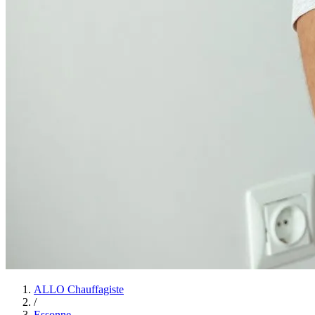
ALLO Chauffagiste
/
Essonne