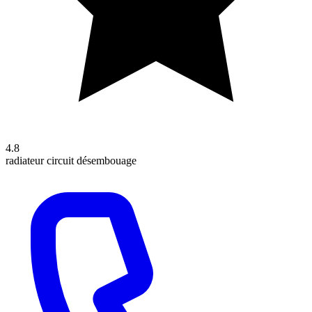
4.8
radiateur
circuit
désembouage