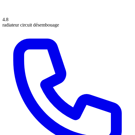
4.8
radiateur
circuit
désembouage